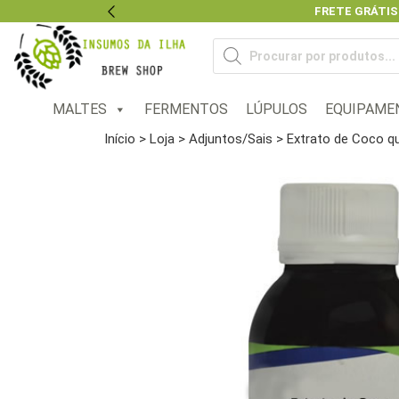
FRETE GRÁTIS
Previous
Pesquisar
produtos
MALTES
FERMENTOS
LÚPULOS
EQUIPAME
Início
>
Loja
>
Adjuntos/Sais
> Extrato de Coco q