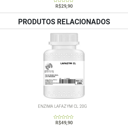
R$
29,90
0
out
of
5
PRODUTOS RELACIONADOS
ENZIMA LAFAZYM CL 20G
R$
49,90
0
out