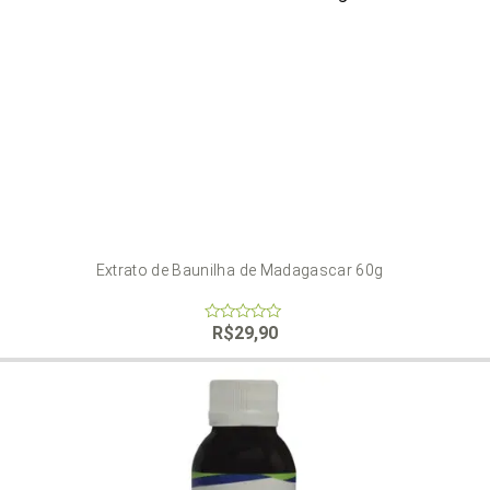
Extrato de Baunilha de Madagascar 60g
R$
29,90
0
out
of
5