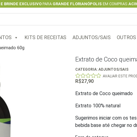
 E BRINDE EXCLUSIVO
PARA
GRANDE FLORIANÓPOLIS
EM COMPRAS
ACIM
NTOS
KITS DE RECEITAS
ADJUNTOS/SAIS
OUTROS
ueimado 60g
Extrato de Coco quei
CATEGORIA:
ADJUNTOS/SAIS
AVALIAR ESTE PR
R$
27,90
0
out
of
Extrato de Coco queimado
5
Extrato 100% natural
Sugerimos iniciar com os tes
bebida base até chegar no dr