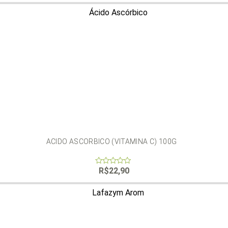
of
5
ACIDO ASCORBICO (VITAMINA C) 100G
R$
22,90
0
out
of
5