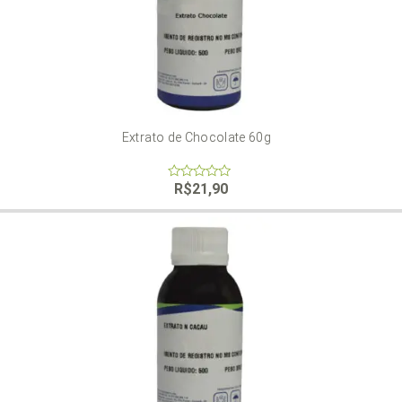
Extrato de Chocolate 60g
R$
21,90
0
out
of
5