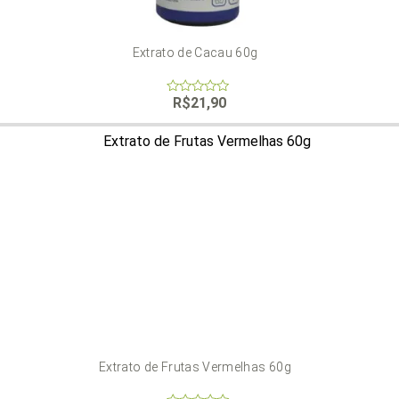
Extrato de Cacau 60g
R$
21,90
0
out
of
5
Extrato de Frutas Vermelhas 60g