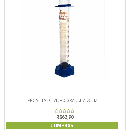
PROVETA DE VIDRO GRADUDA 250ML
R$
62,90
0
out
of
COMPRAR
5