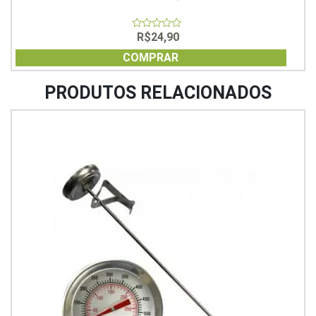
R$
24,90
0
out
of
COMPRAR
5
PRODUTOS RELACIONADOS