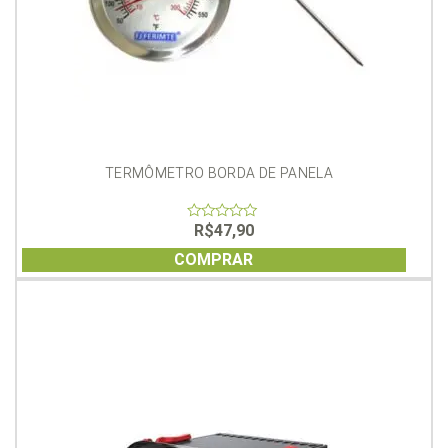
TERMÔMETRO BORDA DE PANELA
R$
47,90
0
out
of
COMPRAR
5