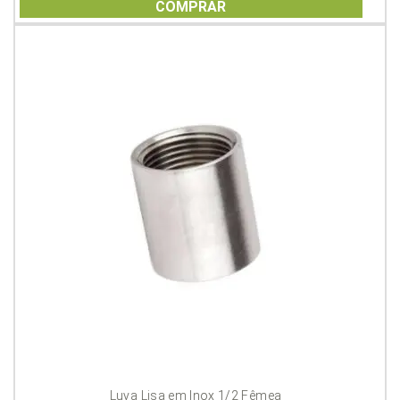
of
COMPRAR
5
Luva Lisa em Inox 1/2 Fêmea