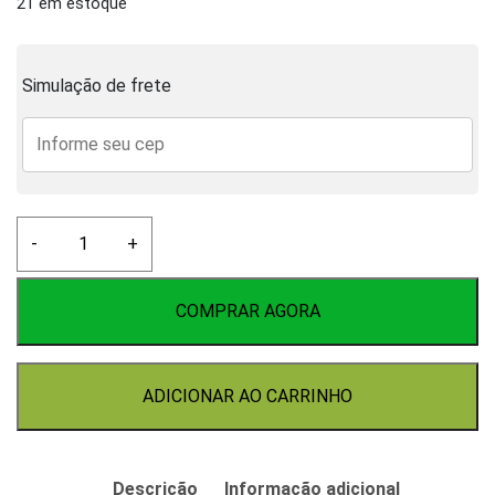
21 em estoque
Simulação de frete
Espigao
-
+
Inox
1/2
quantidade
COMPRAR AGORA
ADICIONAR AO CARRINHO
Descrição
Informação adicional