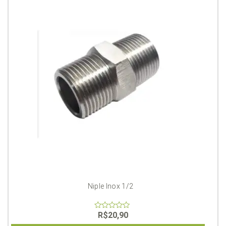
Niple Inox 1/2
R$
20,90
0
out