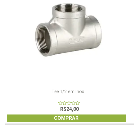
Tee 1/2 em Inox
R$
24,00
0
out
of
COMPRAR
5