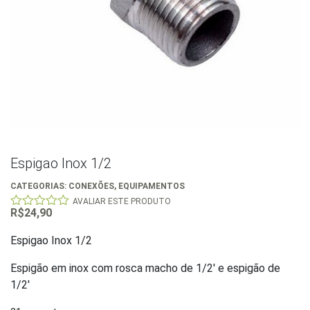
Espigao Inox 1/2
CATEGORIAS:
CONEXÕES
,
EQUIPAMENTOS
AVALIAR ESTE PRODUTO
R$
24,90
0
out
of
Espigao Inox 1/2
5
Espigão em inox com rosca macho de 1/2′ e espigão de
1/2′