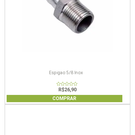
Espigao 5/8 Inox
R$
26,90
0
out
of
COMPRAR
5