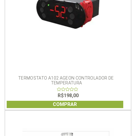
TERMOSTATO A102 AGEON CONTROLADOR DE 
TEMPERATURA
R$
198,00
0
out
of
COMPRAR
5