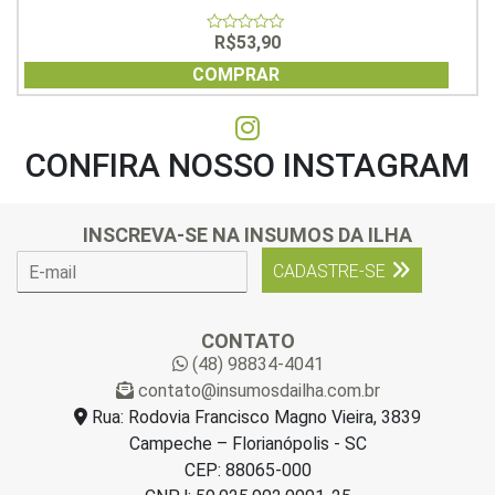
R$
53,90
0
out
of
COMPRAR
5
CONFIRA NOSSO INSTAGRAM
INSCREVA-SE NA INSUMOS DA ILHA
E
CADASTRE-SE
-
m
a
CONTATO
i
(48) 98834-4041
l
contato@insumosdailha.com.br
*
Rua: Rodovia Francisco Magno Vieira, 3839
Campeche – Florianópolis - SC
CEP: 88065-000