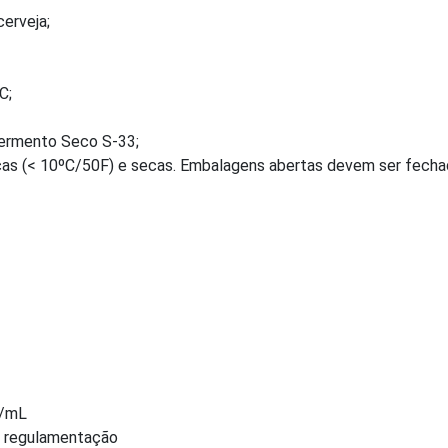
cerveja;
C;
ermento Seco S-33;
s (< 10ºC/50F) e secas. Embalagens abertas devem ser fecha
1/mL
m regulamentação