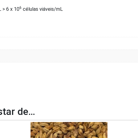
6
 > 6 x 10
células viáveis/mL
tar de…