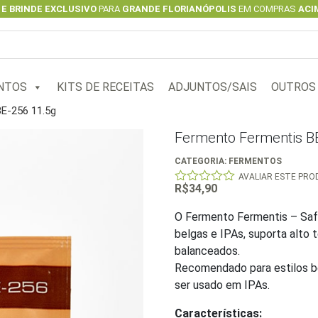
 E BRINDE EXCLUSIVO
PARA
GRANDE FLORIANÓPOLIS
EM COMPRAS
ACIM
NTOS
KITS DE RECEITAS
ADJUNTOS/SAIS
OUTROS
E-256 11.5g
Fermento Fermentis B
CATEGORIA:
FERMENTOS
AVALIAR ESTE PR
R$
34,90
0
out
of
O Fermento Fermentis – SafA
5
belgas e IPAs, suporta alto 
balanceados.
Recomendado para estilos b
ser usado em IPAs.
Características: