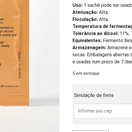
Uso:
1 sachê pode ser usado 
Atenuação:
Alta;
Floculação:
Alta;
Temperatura de fermenta
Tolerância ao álcool:
11%;
Equivalentes:
Fermento Bel
Armazenagem:
Armazene em
secas. Embalagens abertas 
e usadas num prazo de 7 dias
5 em estoque
Simulação de frete