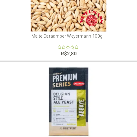
Malte Caraamber Weyermann 100g
R$
2,80
0
out
of
5