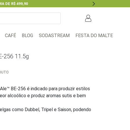
A DE R$ 499,90
Next
BLOG
FESTA DO MALTE
CAFÉ
SODASTREAM
E-256 11.5g
ODUTO
le™ BE-256 é indicado para produzir estilos
teor alcoólico e produz aromas sutis e bem
elgas como Dubbel, Tripel e Saison, podendo