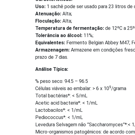
Uso:
1 sachê pode ser usado para 23 litros de 
Atenuação:
Alta;
Floculação:
Alta;
Temperatura de fermentação:
de 12ºC a 25º
Tolerância ao álcool:
11%;
Equivalentes:
Fermento Belgian Abbey M47,
F
Armazenagem:
Armazene em condições fresca
prazo de 7 dias.
Análise Típica:
% peso seco: 94.5 – 96.5
9
Células viáveis ao embalar: > 6 x 10
/grama
Total bactérias*: < 5/mL
Acetic acid bacteria*: < 1/mL
Lactobacilos*: < 1/mL
Pediococcus*: < 1/mL
Levedura Selvagem não ”Saccharomyces”*:< 
Micro-organismos patogênicos: de acordo co