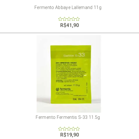
Fermento Abbaye Lallemand 11g
R$
41,90
0
out
of
5
Fermento Fermentis S-33 11.5g
R$
19,90
0
out