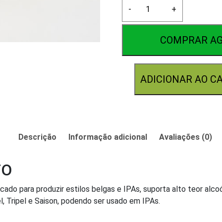
Fermento
-
+
Fermentis
BE-
256
COMPRAR A
11.5g
quantidade
ADICIONAR AO C
Descrição
Informação adicional
Avaliações (0)
TO
ado para produzir estilos belgas e IPAs, suporta alto teor alco
 Tripel e Saison, podendo ser usado em IPAs.