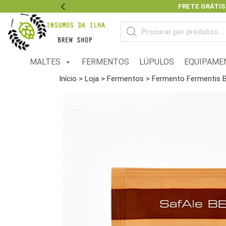
FRETE GRÁTIS
Previous
Pesquisar
produtos
MALTES
FERMENTOS
LÚPULOS
EQUIPAME
Início
>
Loja
>
Fermentos
> Fermento Fermentis B