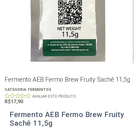
Fermento AEB Fermo Brew Fruity Sachê 11,5g
CATEGORIA:
FERMENTOS
AVALIAR ESTE PRODUTO
R$
17,90
0
out
of
Fermento AEB Fermo Brew Fruity
5
Sachê 11,5g