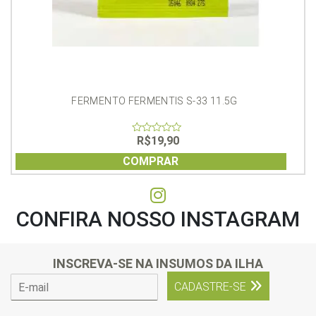
FERMENTO FERMENTIS S-33 11.5G
R$
19,90
0
out
of
COMPRAR
5
CONFIRA NOSSO INSTAGRAM
INSCREVA-SE NA INSUMOS DA ILHA
E
CADASTRE-SE
-
m