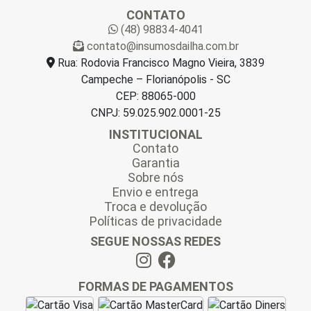
a
CONTATO
i
(48) 98834-4041
l
contato@insumosdailha.com.br
*
Rua: Rodovia Francisco Magno Vieira, 3839
Campeche – Florianópolis - SC
CEP: 88065-000
CNPJ: 59.025.902.0001-25
INSTITUCIONAL
Contato
Garantia
Sobre nós
Envio e entrega
Troca e devolução
Políticas de privacidade
SEGUE NOSSAS REDES
FORMAS DE PAGAMENTOS