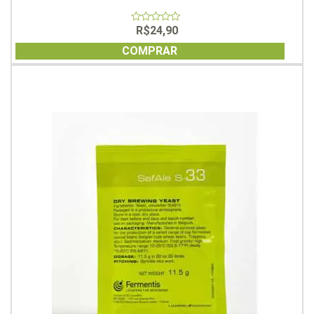
R$
24,90
0
out
of
COMPRAR
5