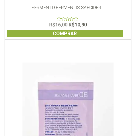
FERMENTO FERMENTIS SAFCIDER
O
O
R$
16,00
R$
10,90
0
out
preço
preço
of
COMPRAR
original
atual
5
era:
é:
R$16,00.
R$10,90.