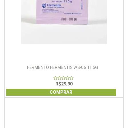
FERMENTO FERMENTIS WB-06 11.5G
R$
29,90
0
out
of
COMPRAR
5