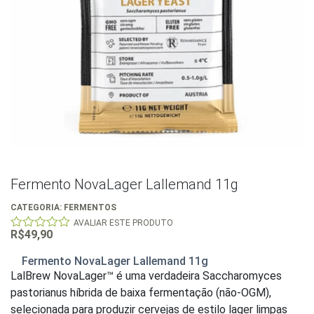
Fermento NovaLager Lallemand 11g
CATEGORIA:
FERMENTOS
AVALIAR ESTE PRODUTO
R$
49,90
0
out
of
Fermento NovaLager Lallemand 11g
5
LalBrew NovaLager™ é uma verdadeira Saccharomyces
pastorianus híbrida de baixa fermentação (não-OGM),
selecionada para produzir cervejas de estilo lager limpas