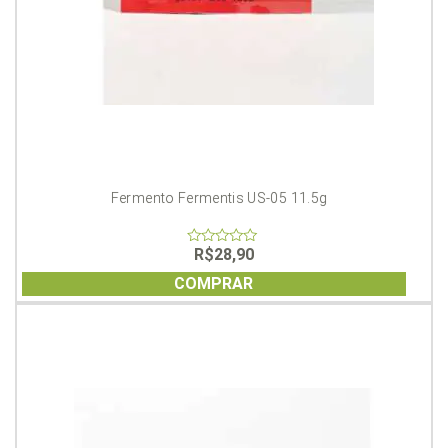
Fermento Fermentis US-05 11.5g
R$
28,90
0
out
of
COMPRAR
5