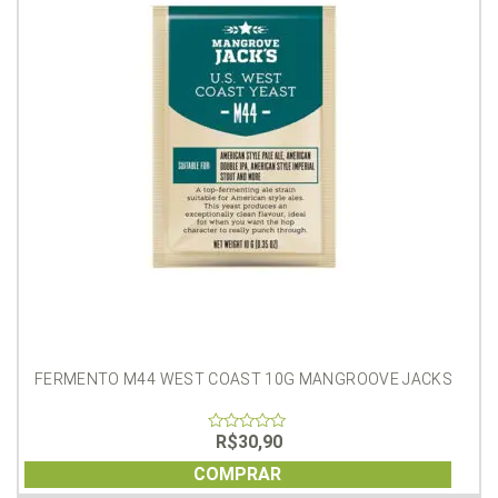
FERMENTO M44 WEST COAST 10G MANGROOVE JACKS
R$
30,90
0
out
of
COMPRAR
5