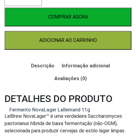
NovaLager
Lallemand
11g
COMPRAR AGORA
quantidade
ADICIONAR AO CARRINHO
Descrição
Informação adicional
Avaliações (0)
DETALHES DO PRODUTO
Fermento NovaLager Lallemand 11g
LalBrew NovaLager™ é uma verdadeira Saccharomyces
pastorianus híbrida de baixa fermentação (não-OGM),
selecionada para produzir cervejas de estilo lager limpas