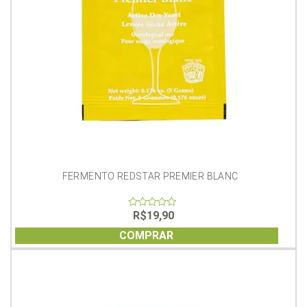
FERMENTO REDSTAR PREMIER BLANC
R$
19,90
0
out
of
COMPRAR
5