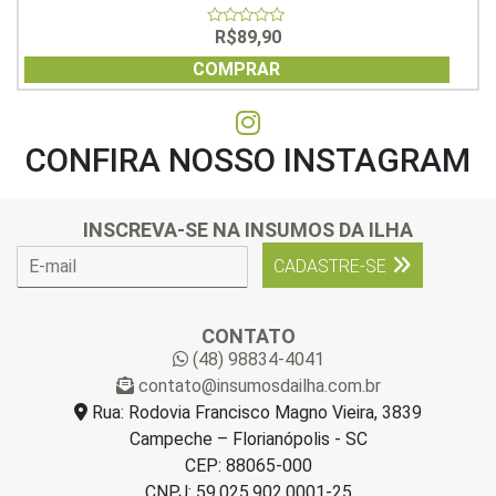
R$
89,90
0
out
of
COMPRAR
5
CONFIRA NOSSO INSTAGRAM
INSCREVA-SE NA INSUMOS DA ILHA
E
CADASTRE-SE
-
m
a
CONTATO
i
(48) 98834-4041
l
contato@insumosdailha.com.br
*
Rua: Rodovia Francisco Magno Vieira, 3839
Campeche – Florianópolis - SC
CEP: 88065-000
CNPJ: 59.025.902.0001-25