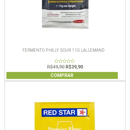
FERMENTO PHILLY SOUR 11G LALLEMAND
O
O
R$
49,90
R$
39,90
0
out
preço
preço
of
COMPRAR
original
atual
5
era:
é:
R$49,90.
R$39,90.