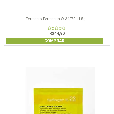
Fermento Fermentis W-34/70 11.5g
R$
44,90
0
out
of
COMPRAR
5