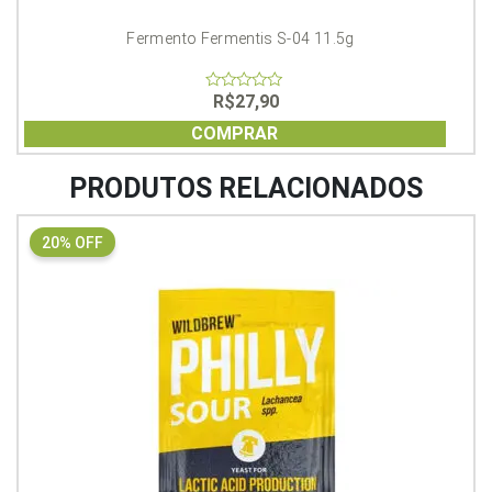
Fermento Fermentis S-04 11.5g
R$
27,90
0
out
of
COMPRAR
5
PRODUTOS RELACIONADOS
20% OFF