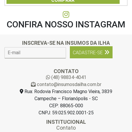
COMPRAR
5
CONFIRA NOSSO INSTAGRAM
INSCREVA-SE NA INSUMOS DA ILHA
E
CADASTRE-SE
-
m
a
CONTATO
i
(48) 98834-4041
l
contato@insumosdailha.com.br
*
Rua: Rodovia Francisco Magno Vieira, 3839
Campeche – Florianópolis - SC
CEP: 88065-000
CNPJ: 59.025.902.0001-25
INSTITUCIONAL
Contato