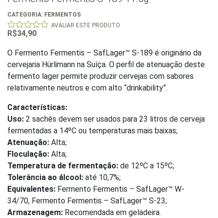
CATEGORIA:
FERMENTOS
AVALIAR ESTE PRODUTO
R$
34,90
0
out
of
O Fermento Fermentis – SafLager™ S-189 é originário da
5
cervejaria Hürlimann na Suíça. O perfil de atenuação deste
fermento lager permite produzir cervejas com sabores
relativamente neutros e com alto “drinkability”.
Características:
Uso:
2 sachês devem ser usados para 23 litros de cerveja
fermentadas a 14ºC ou temperaturas mais baixas;
Atenuação:
Alta;
Floculação:
Alta;
Temperatura de fermentação:
de 12ºC a 15ºC;
Tolerância ao álcool:
até 10,7%;
Equivalentes:
Fermento Fermentis – SafLager™ W-
34/70, Fermento Fermentis – SafLager™ S-23;
Armazenagem:
Recomendada em geladeira.