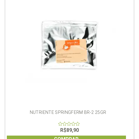
NUTRIENTE SPRINGFERM BR-2 25GR
R$
89,90
0
out
of