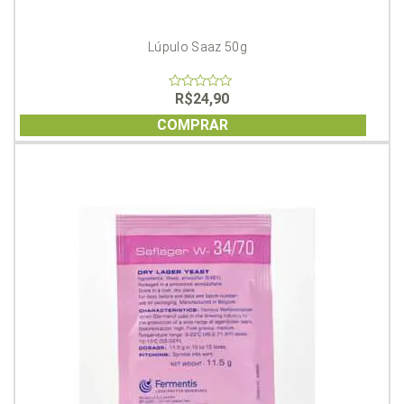
Lúpulo Saaz 50g
R$
24,90
0
out
of
COMPRAR
5