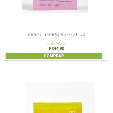
Fermento Fermentis W-34/70 11.5g
R$
44,90
0
out
of
COMPRAR
5