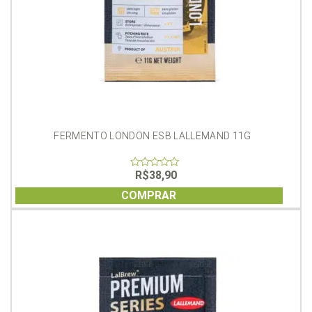
FERMENTO LONDON ESB LALLEMAND 11G
R$
38,90
0
out
of
COMPRAR
5