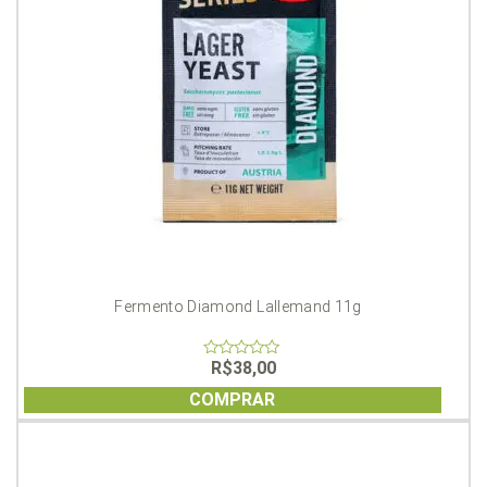
Fermento Diamond Lallemand 11g
R$
38,00
0
out
of
COMPRAR
5