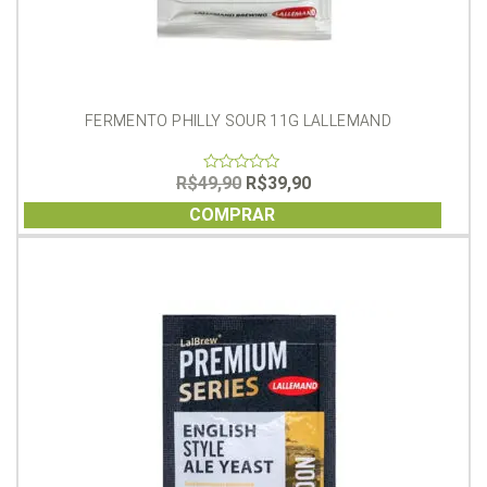
FERMENTO PHILLY SOUR 11G LALLEMAND
O
O
R$
49,90
R$
39,90
0
out
preço
preço
of
COMPRAR
original
atual
5
era:
é:
R$49,90.
R$39,90.