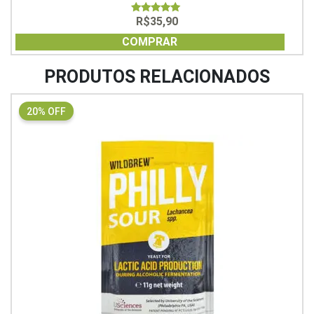
R$
35,90
5.00
out of 5
COMPRAR
PRODUTOS RELACIONADOS
20% OFF