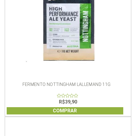
FERMENTO NOTTINGHAM LALLEMAND 11G
R$
39,90
0
out
of
COMPRAR
5