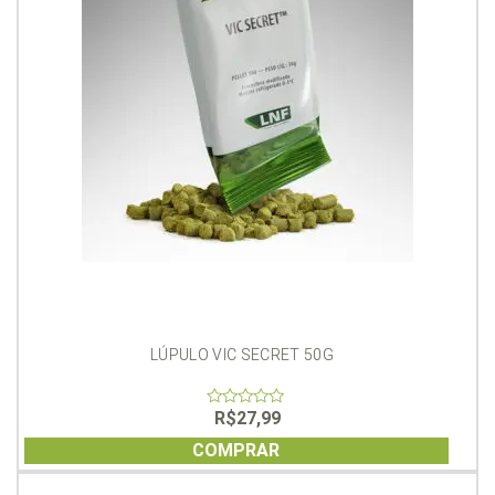
LÚPULO VIC SECRET 50G
R$
27,99
0
out
of
COMPRAR
5