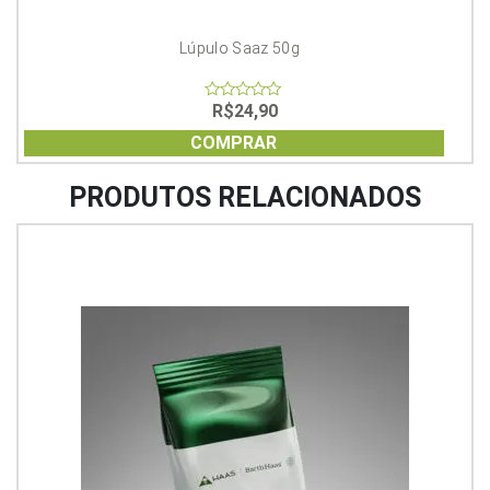
Lúpulo Saaz 50g
R$
24,90
0
out
of
COMPRAR
5
PRODUTOS RELACIONADOS