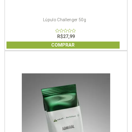
Lúpulo Challenger 50g
R$
27,99
0
out
of
COMPRAR
5