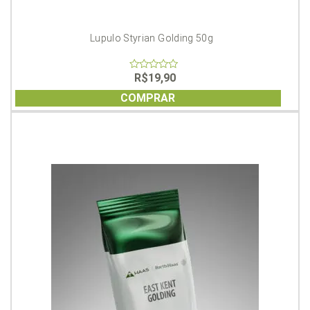
Lupulo Styrian Golding 50g
R$
19,90
0
out
of
COMPRAR
5