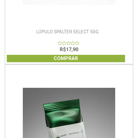
LÚPULO SPALTER SELECT 50G
R$
17,90
0
out
of
COMPRAR
5