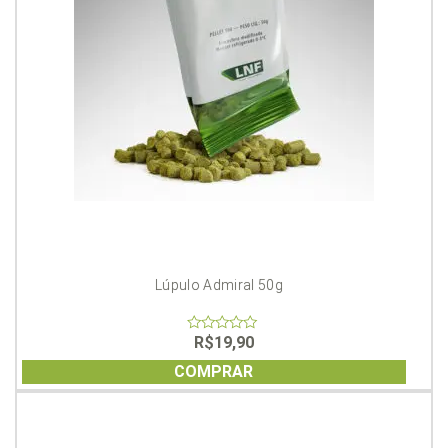
Lúpulo Admiral 50g
R$
19,90
0
out
of
COMPRAR
5