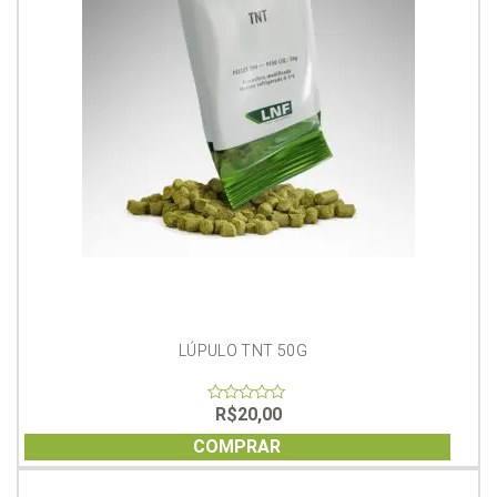
LÚPULO TNT 50G
R$
20,00
0
out
of
COMPRAR
5