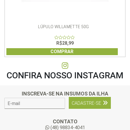
LÚPULO WILLAMETTE 50G
R$
28,99
0
out
of
COMPRAR
5
CONFIRA NOSSO INSTAGRAM
INSCREVA-SE NA INSUMOS DA ILHA
E
CADASTRE-SE
-
m
a
CONTATO
i
(48) 98834-4041
l