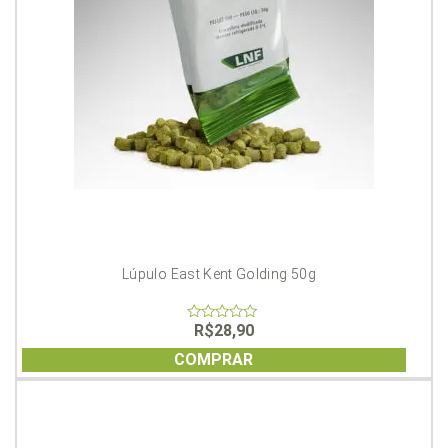
Lúpulo East Kent Golding 50g
R$
28,90
0
out
of
COMPRAR
5