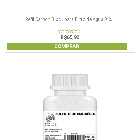
Refil Carbon Block para Filtro de Água 9 ¾
R$
65,90
0
out
of
COMPRAR
5