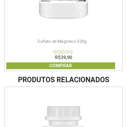
Sulfato de Magnésio 500g
R$
39,90
0
out
of
COMPRAR
5
PRODUTOS RELACIONADOS