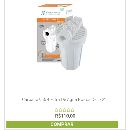
Carcaça 9.3/4 Filtro De Agua Rosca De 1/2′
R$
110,00
0
out
of
COMPRAR
5