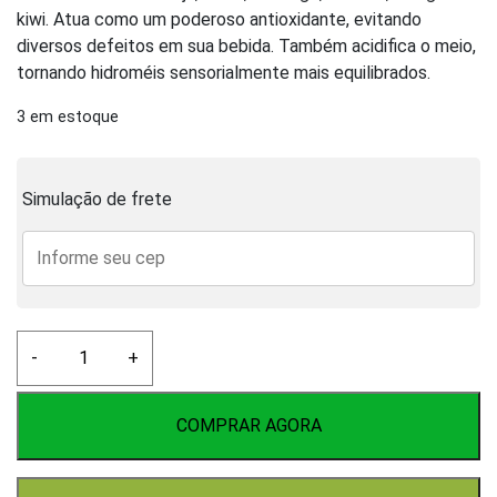
kiwi. Atua como um poderoso antioxidante, evitando
diversos defeitos em sua bebida. Também acidifica o meio,
tornando hidroméis sensorialmente mais equilibrados.
3 em estoque
Simulação de frete
Acido
-
+
Ascorbico
(Vitamina
C)
COMPRAR AGORA
100g
quantidade