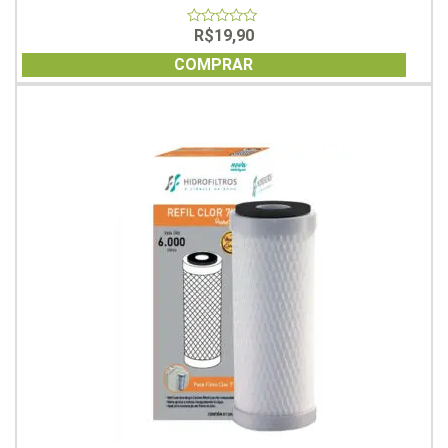
R$
19,90
0
out
of
COMPRAR
5