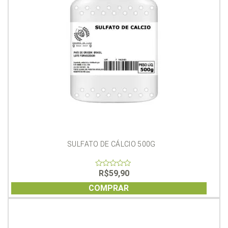
SULFATO DE CÁLCIO 500G
R$
59,90
0
out
of
COMPRAR
5