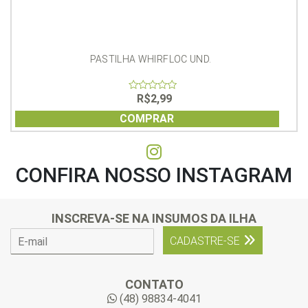
PASTILHA WHIRFLOC UND.
R$
2,99
0
out
of
COMPRAR
5
CONFIRA NOSSO INSTAGRAM
INSCREVA-SE NA INSUMOS DA ILHA
E
CADASTRE-SE
-
m
a
CONTATO
i
(48) 98834-4041
l