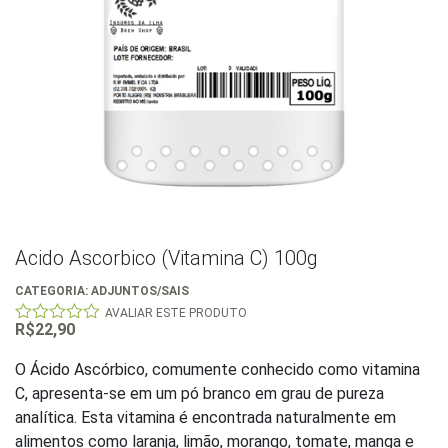
Acido Ascorbico (Vitamina C) 100g
CATEGORIA:
ADJUNTOS/SAIS
AVALIAR ESTE PRODUTO
R$
22,90
0
out
of
O Ácido Ascórbico, comumente conhecido como vitamina
5
C, apresenta-se em um pó branco em grau de pureza
analítica. Esta vitamina é encontrada naturalmente em
alimentos como laranja, limão, morango, tomate, manga e