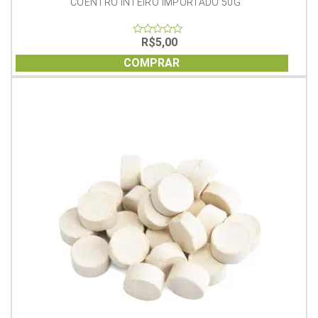
COENTRO INTEIRO IMPORTADO 50G
R$
5,00
0
out
of
COMPRAR
5