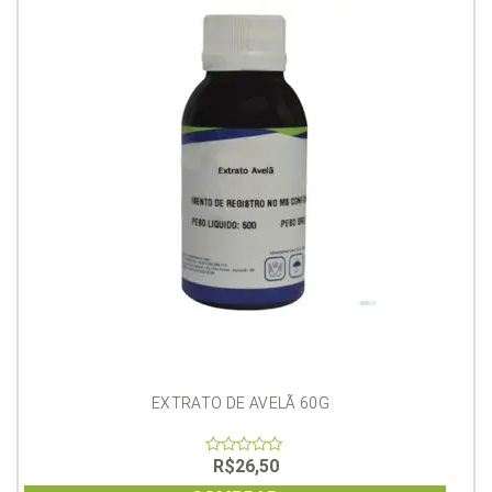
EXTRATO DE AVELÃ 60G
R$
26,50
0
out