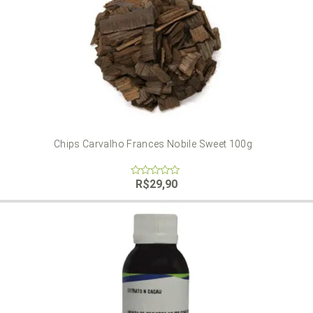
Chips Carvalho Frances Nobile Sweet 100g
R$
29,90
0
out
of
5