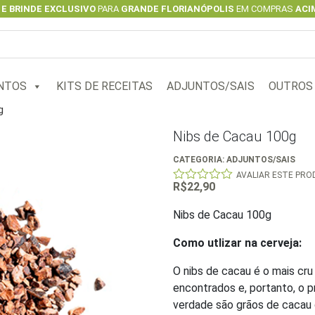
 E BRINDE EXCLUSIVO
PARA
GRANDE FLORIANÓPOLIS
EM COMPRAS
ACIM
NTOS
KITS DE RECEITAS
ADJUNTOS/SAIS
OUTROS
g
Nibs de Cacau 100g
CATEGORIA:
ADJUNTOS/SAIS
AVALIAR ESTE PR
R$
22,90
0
out
of
Nibs de Cacau 100g
5
Como utlizar na cerveja:
O nibs de cacau é o mais cr
encontrados e, portanto, o 
verdade são grãos de cacau 