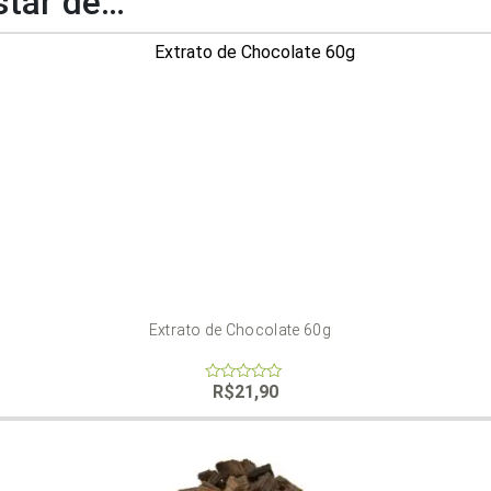
tar de…
Extrato de Chocolate 60g
R$
21,90
0
out
of
5