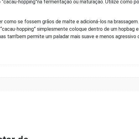
 “cacau-hopping”na fermentação ou maturação. Utilize como pon
 como se fossem grãos de malte e adicioná-los na brassagem. S
r um “cacau-hopping” simplesmente coloque dentro de um hopbag 
as tam’bem permite um paladar mais suave e menos agressivo 