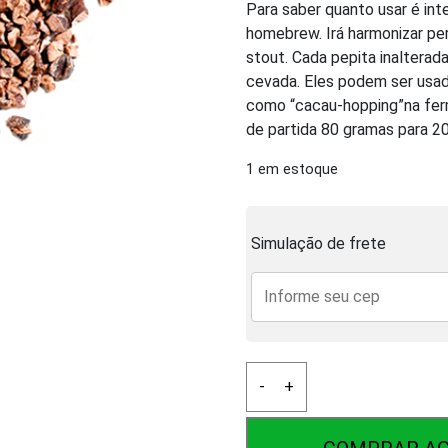
Para saber quanto usar é int
homebrew. Irá harmonizar pe
stout. Cada pepita inaltera
cevada. Eles podem ser usad
como “cacau-hopping”na fer
de partida 80 gramas para 20 
1 em estoque
Simulação de frete
Nibs
-
+
de
Cacau
100g