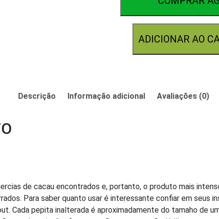
COMPRAR A
quantidade
ADICIONAR AO C
Descrição
Informação adicional
Avaliações (0)
TO
mercias de cacau encontrados e, portanto, o produto mais inten
ados. Para saber quanto usar é interessante confiar em seus in
out. Cada pepita inalterada é aproximadamente do tamaho de u