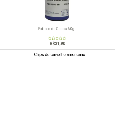
Extrato de Cacau 60g
R$
21,90
0
out
of
5