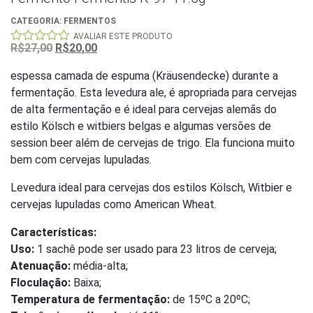
CATEGORIA:
FERMENTOS
AVALIAR ESTE PRODUTO
O
O
R$
27,00
R$
20,00
0
out
preço
preço
of
espessa camada de espuma (Kräusendecke) durante a
original
atual
5
fermentação. Esta levedura ale, é apropriada para cervejas
era:
é:
de alta fermentação e é ideal para cervejas alemãs do
R$27,00.
R$20,00.
estilo Kölsch e witbiers belgas e algumas versões de
session beer além de cervejas de trigo. Ela funciona muito
bem com cervejas lupuladas.
Levedura ideal para cervejas dos estilos Kölsch, Witbier e
cervejas lupuladas como American Wheat.
Características:
Uso:
1 sachê pode ser usado para 23 litros de cerveja;
Atenuação:
média-alta;
Floculação:
Baixa;
Temperatura de fermentação:
de 15ºC a 20ºC;