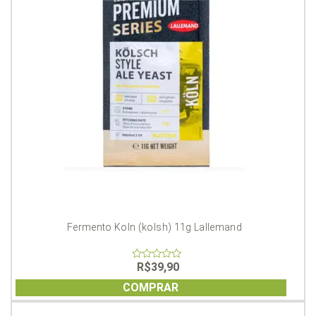
Fermento Koln (kolsh) 11g Lallemand
R$
39,90
0
out
of
COMPRAR
5