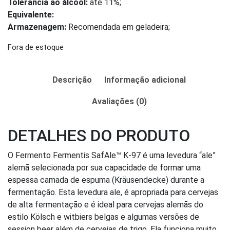
Tolerância ao álcool:
até 11%;
Equivalente:
Armazenagem:
Recomendada em geladeira;
Fora de estoque
Descrição
Informação adicional
Avaliações (0)
DETALHES DO PRODUTO
O Fermento Fermentis SafAle™ K-97 é uma levedura “ale”
alemã selecionada por sua capacidade de formar uma
espessa camada de espuma (Kräusendecke) durante a
fermentação. Esta levedura ale, é apropriada para cervejas
de alta fermentação e é ideal para cervejas alemãs do
estilo Kölsch e witbiers belgas e algumas versões de
session beer além de cervejas de trigo. Ela funciona muito