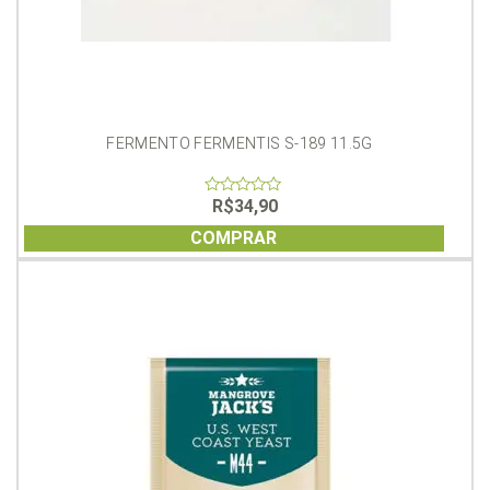
FERMENTO FERMENTIS S-189 11.5G
R$
34,90
0
out
of
COMPRAR
5