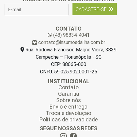
E
CADASTRE-SE
-
m
a
CONTATO
i
(48) 98834-4041
l
contato@insumosdailha.com.br
*
Rua: Rodovia Francisco Magno Vieira, 3839
Campeche – Florianópolis - SC
CEP: 88065-000
CNPJ: 59.025.902.0001-25
INSTITUCIONAL
Contato
Garantia
Sobre nós
Envio e entrega
Troca e devolução
Políticas de privacidade
SEGUE NOSSAS REDES