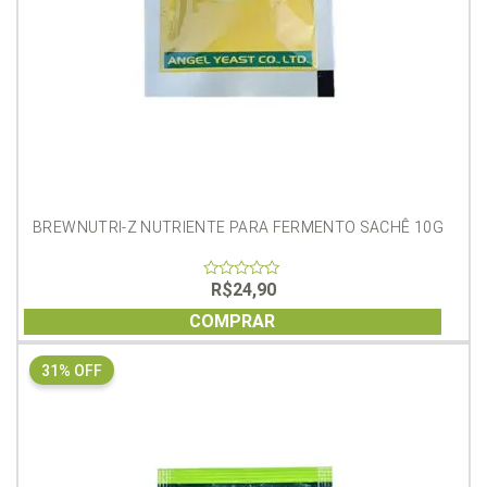
BREWNUTRI-Z NUTRIENTE PARA FERMENTO SACHÊ 10G
R$
24,90
0
out
of
COMPRAR
5
31% OFF