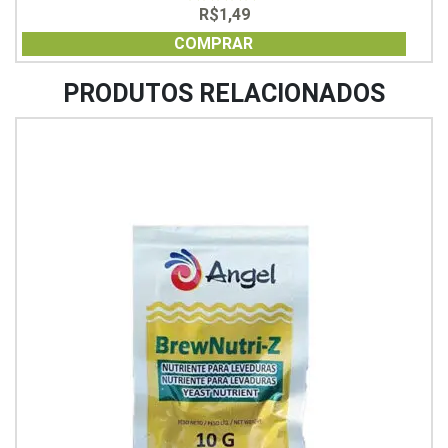
R$
1,49
0
out
of
COMPRAR
5
PRODUTOS RELACIONADOS