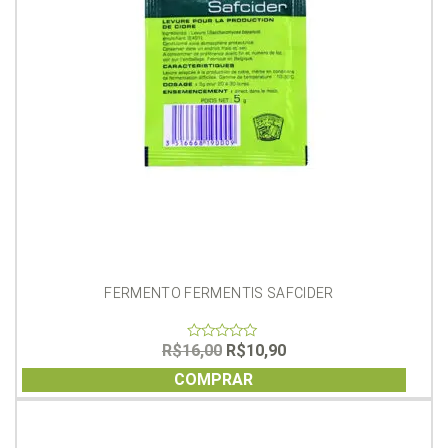
FERMENTO FERMENTIS SAFCIDER
O
O
R$
16,00
R$
10,90
0
out
preço
preço
of
COMPRAR
original
atual
5
era:
é:
R$16,00.
R$10,90.