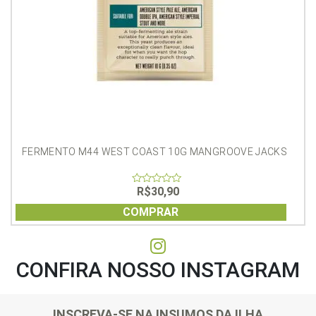
FERMENTO M44 WEST COAST 10G MANGROOVE JACKS
R$
30,90
0
out
of
COMPRAR
5
CONFIRA NOSSO INSTAGRAM
INSCREVA-SE NA INSUMOS DA ILHA