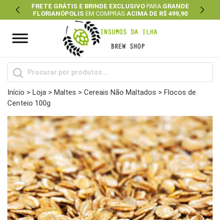
FRETE GRÁTIS E BRINDE EXCLUSIVO
PARA
GRANDE
FLORIANÓPOLIS
EM COMPRAS
ACIMA DE R$ 499,90
Previous
Next
Pesquisar
produtos
Início
>
Loja
>
Maltes
>
Cereais Não Maltados
> Flocos de
Centeio 100g