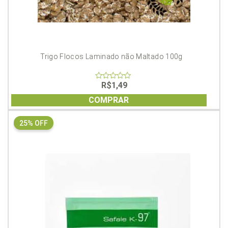
Trigo Flocos Laminado não Maltado 100g
R$
1,49
0
out
of
COMPRAR
5
25% OFF