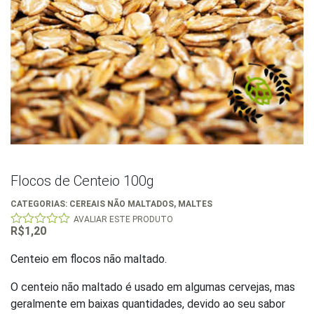
Flocos de Centeio 100g
CATEGORIAS:
CEREAIS NÃO MALTADOS
,
MALTES
AVALIAR ESTE PRODUTO
R$
1,20
0
out
of
Centeio em flocos não maltado.
5
O centeio não maltado é usado em algumas cervejas, mas
geralmente em baixas quantidades, devido ao seu sabor