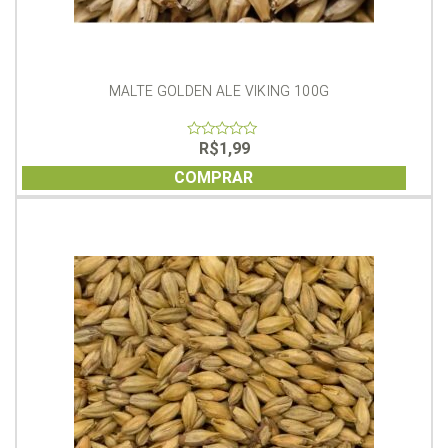
MALTE GOLDEN ALE VIKING 100G
R$
1,99
0
out
of
COMPRAR
5