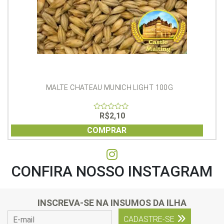
MALTE CHATEAU MUNICH LIGHT 100G
R$
2,10
0
out
of
COMPRAR
5
CONFIRA NOSSO INSTAGRAM
INSCREVA-SE NA INSUMOS DA ILHA
E
CADASTRE-SE