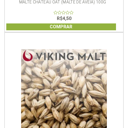
MALTE CHATEAU OAT (MALTE DE AVEIA) 100G
R$
4,50
0
out
of
COMPRAR
5