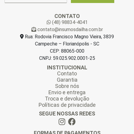
-
m
a
CONTATO
i
(48) 98834-4041
l
contato@insumosdailha.com.br
*
Rua: Rodovia Francisco Magno Vieira, 3839
Campeche – Florianópolis - SC
CEP: 88065-000
CNPJ: 59.025.902.0001-25
INSTITUCIONAL
Contato
Garantia
Sobre nós
Envio e entrega
Troca e devolução
Políticas de privacidade
SEGUE NOSSAS REDES
FORMAS DE PAGAMENTOS