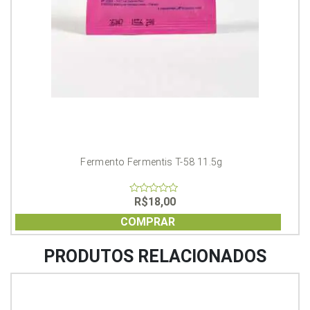
Fermento Fermentis T-58 11.5g
R$
18,00
0
out
of
COMPRAR
5
PRODUTOS RELACIONADOS