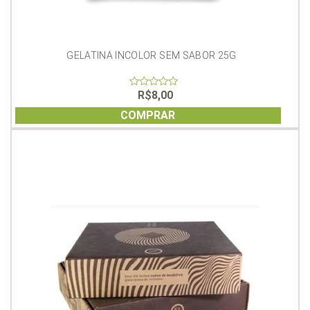
GELATINA INCOLOR SEM SABOR 25G
R$
8,00
0
out
of
COMPRAR
5