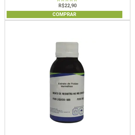
R$
22,90
0
out
of
COMPRAR
5