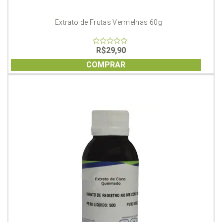
Extrato de Frutas Vermelhas 60g
R$
29,90
0
out
of
COMPRAR
5