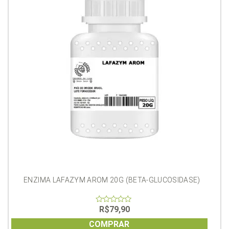
ENZIMA LAFAZYM AROM 20G (BETA-GLUCOSIDASE)
R$
79,90
0
out
of
COMPRAR
5