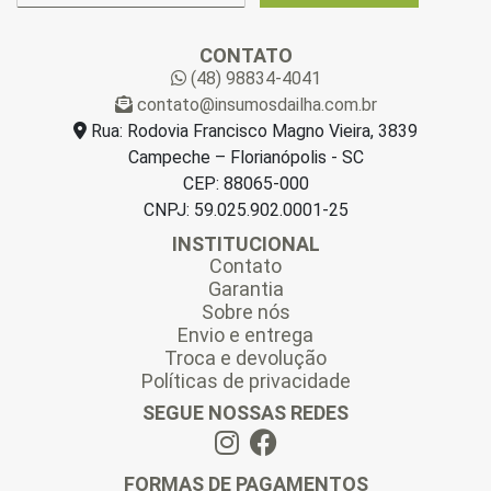
m
a
CONTATO
i
(48) 98834-4041
l
contato@insumosdailha.com.br
*
Rua: Rodovia Francisco Magno Vieira, 3839
Campeche – Florianópolis - SC
CEP: 88065-000
CNPJ: 59.025.902.0001-25
INSTITUCIONAL
Contato
Garantia
Sobre nós
Envio e entrega
Troca e devolução
Políticas de privacidade
SEGUE NOSSAS REDES
FORMAS DE PAGAMENTOS