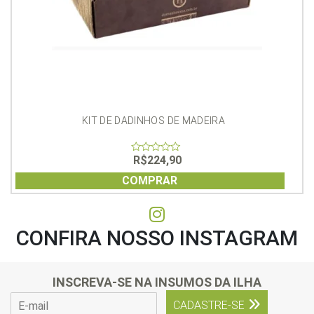
KIT DE DADINHOS DE MADEIRA
R$
224,90
0
out
of
COMPRAR
5
CONFIRA NOSSO INSTAGRAM
INSCREVA-SE NA INSUMOS DA ILHA
E
CADASTRE-SE
-