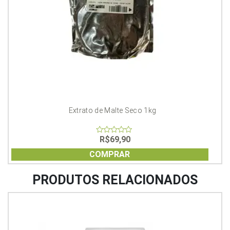
Extrato de Malte Seco 1kg
R$
69,90
0
out
of
COMPRAR
5
PRODUTOS RELACIONADOS