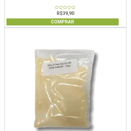
R$
39,90
0
out
of
COMPRAR
5