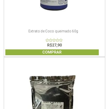
Extrato de Coco queimado 60g
R$
27,90
0
out
of
COMPRAR
5